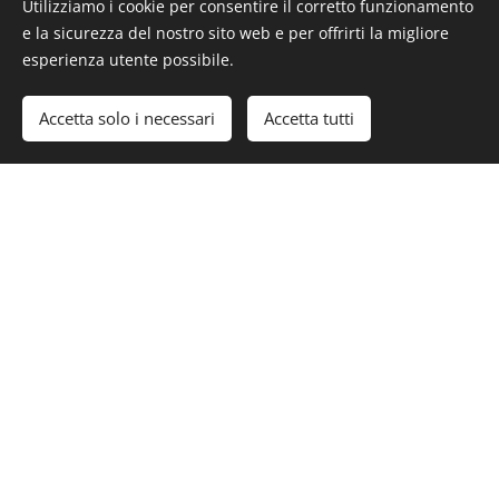
Utilizziamo i cookie per consentire il corretto funzionamento
Ti auguriamo un Buon
e la sicurezza del nostro sito web e per offrirti la migliore
esperienza utente possibile.
Natale. Possa il tuo
Accetta solo i necessari
Accetta tutti
2026 essere ricco
di bei momenti,
speranza e
soddisfazioni.