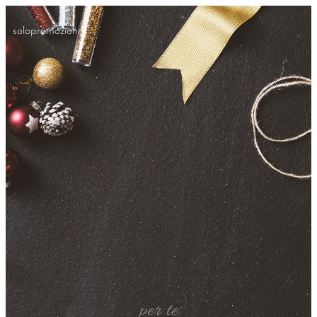
solopromozioni.it
per te